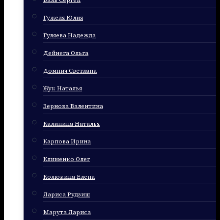
Баль Сергей
Гужеля Юлия
Гуляева Надежда
Дейнега Ольга
Домнич Светлана
Жук Наталья
Зернова Валентина
Калинина Наталья
Карпова Ирина
Клименко Олег
Колюкина Елена
Лариса Рудзиш
Марута Лариса