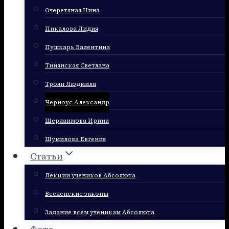
Очеретяная Нина
Пикалова Лидия
Пушкарь Валентина
Тинянская Светлана
Троян Людмила
Черноус Александр
Шерлаимова Ирина
Шумилова Евгения
Статьи
Лекции учеников Абсолюта
Вселенские законы
Задание всем ученикам Абсолюта