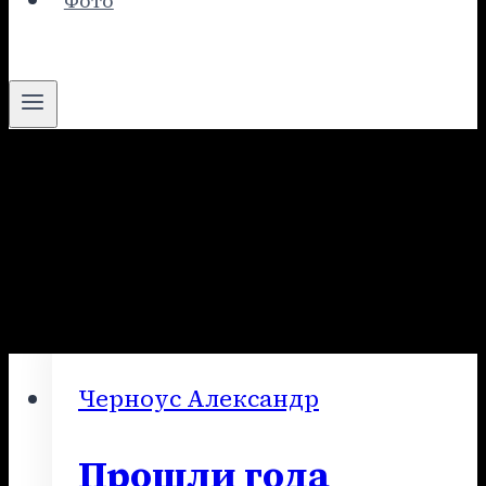
Фото
Черноус Александр
Черноус Александр
Прошли года