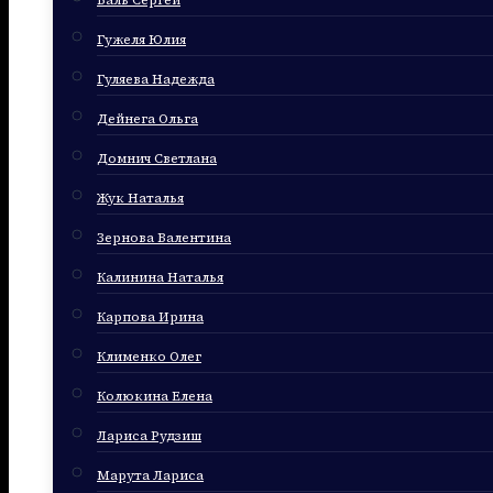
Баль Сергей
Гужеля Юлия
Гуляева Надежда
Дейнега Ольга
Домнич Светлана
Жук Наталья
Зернова Валентина
Калинина Наталья
Карпова Ирина
Клименко Олег
Колюкина Елена
Лариса Рудзиш
Марута Лариса