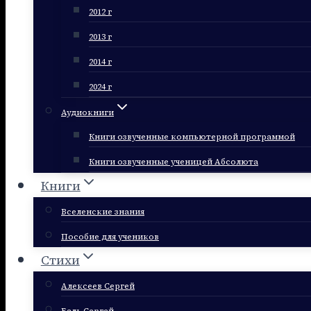
2012 г
2013 г
2014 г
2024 г
Аудиокниги
Книги озвученные компьютерной программой
Книги озвученные ученицей Абсолюта
Книги
Вселенские знания
Пособие для учеников
Стихи
Алексеев Сергей