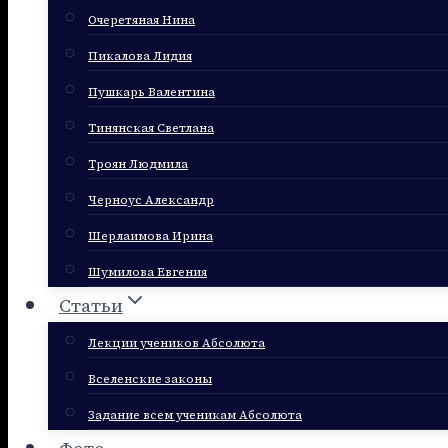
Очеретяная Нина
Пикалова Лидия
Пушкарь Валентина
Тинянская Светлана
Троян Людмила
Черноус Александр
Шерлаимова Ирина
Шумилова Евгения
Статьи
Лекции учеников Абсолюта
Вселенские законы
Задание всем ученикам Абсолюта