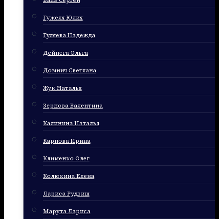
Баль Сергей
Гужеля Юлия
Гуляева Надежда
Дейнега Ольга
Домнич Светлана
Жук Наталья
Зернова Валентина
Калинина Наталья
Карпова Ирина
Клименко Олег
Колюкина Елена
Лариса Рудзиш
Марута Лариса