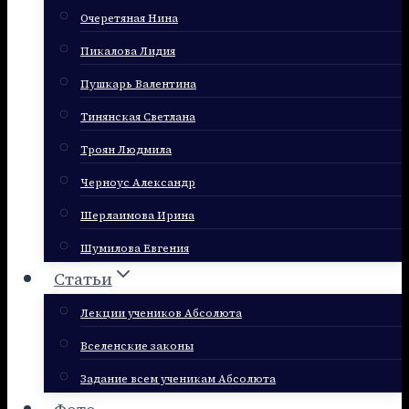
Очеретяная Нина
Пикалова Лидия
Пушкарь Валентина
Тинянская Светлана
Троян Людмила
Черноус Александр
Шерлаимова Ирина
Шумилова Евгения
Статьи
Лекции учеников Абсолюта
Вселенские законы
Задание всем ученикам Абсолюта