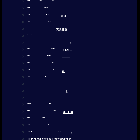
Баль Сергей
Гужеля Юлия
Гуляева Надежда
Дейнега Ольга
Домнич Светлана
Жук Наталья
Зернова Валентина
Калинина Наталья
Карпова Ирина
Клименко Олег
Колюкина Елена
Лариса Рудзиш
Марута Лариса
Очеретяная Нина
Пикалова Лидия
Пушкарь Валентина
Тинянская Светлана
Троян Людмила
Черноус Александр
Шерлаимова Ирина
Шумилова Евгения