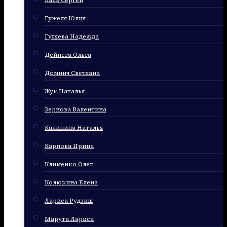
Баль Сергей
Гужеля Юлия
Гуляева Надежда
Дейнега Ольга
Домнич Светлана
Жук Наталья
Зернова Валентина
Калинина Наталья
Карпова Ирина
Клименко Олег
Колюкина Елена
Лариса Рудзиш
Марута Лариса