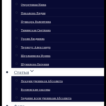
Очеретяная Нина
Пикалова Лидия
Пушкарь Валентина
Тинянская Светлана
Троян Людмила
Черноус Александр
Шерлаимова Ирина
Шумилова Евгения
Статьи
Лекции учеников Абсолюта
Вселенские законы
Задание всем ученикам Абсолюта