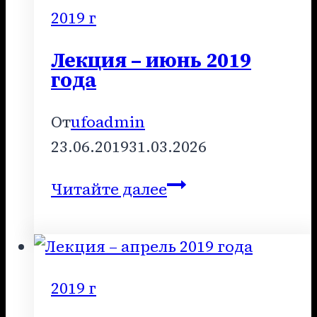
года
2019 г
Лекция – июнь 2019
года
От
ufoadmin
23.06.2019
31.03.2026
Лекция
Читайте далее
–
июнь
2019
года
2019 г