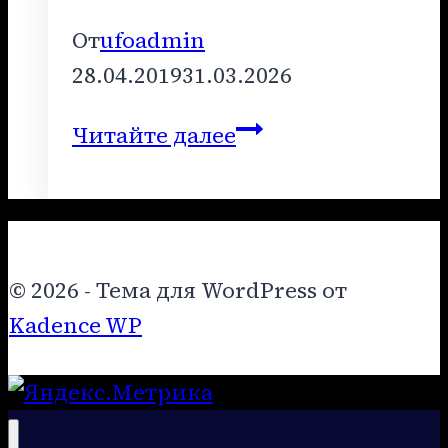
От
ufoadmin
28.04.2019
31.03.2026
Лекция
Читайте далее
–
февраль
2019
года
© 2026 - Тема для WordPress от
Kadence WP