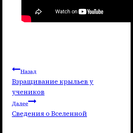
Навигация
Назад
Взращивание крыльев у
по
учеников
записям
Далее
Сведения о Вселенной