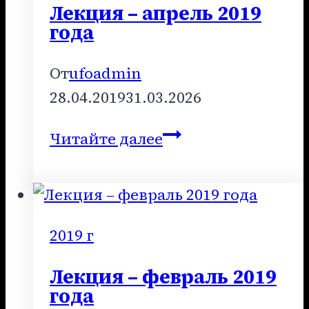
Лекция – апрель 2019
года
От
ufoadmin
28.04.2019
31.03.2026
Лекция
Читайте далее
–
апрель
2019
года
2019 г
Лекция – февраль 2019
года