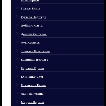
Баль Сергей
Гужеля Юлия
Гуляева Надежда
Дейнега Ольга
Домнич Светлана
Жук Наталья
Зернова Валентина
Калинина Наталья
Карпова Ирина
Клименко Олег
Колюкина Елена
Лариса Рудзиш
Марута Лариса