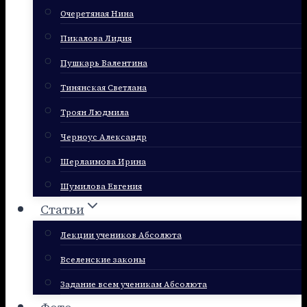
Очеретяная Нина
Пикалова Лидия
Пушкарь Валентина
Тинянская Светлана
Троян Людмила
Черноус Александр
Шерлаимова Ирина
Шумилова Евгения
Статьи
Лекции учеников Абсолюта
Вселенские законы
Задание всем ученикам Абсолюта