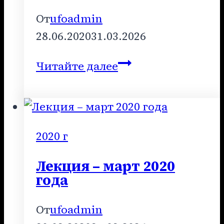
От
ufoadmin
28.06.2020
31.03.2026
Лекция
Читайте далее
–
июнь
2020
года
2020 г
Лекция – март 2020
года
От
ufoadmin