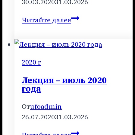
30.03.2020
31.03.2026
Лекция
Читайте далее
–
март
2020
года
2020 г
Лекция – июль 2020
года
От
ufoadmin
26.07.2020
31.03.2026
Лекция