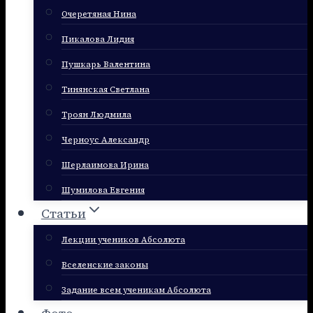
Очеретяная Нина
Пикалова Лидия
Пушкарь Валентина
Тинянская Светлана
Троян Людмила
Черноус Александр
Шерлаимова Ирина
Шумилова Евгения
Статьи
Лекции учеников Абсолюта
Вселенские законы
Задание всем ученикам Абсолюта