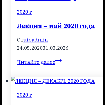
2020
года
2020 г
Лекция – май 2020 года
От
ufoadmin
24.05.2020
31.03.2026
Лекция
Читайте далее
–
май
2020
года
2020 г