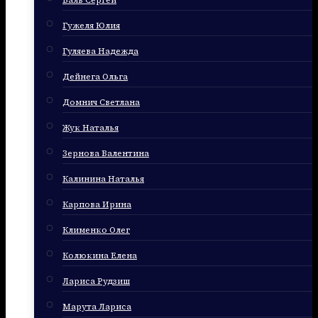
Баль Сергей
Гужеля Юлия
Гуляева Надежда
Дейнега Ольга
Домнич Светлана
Жук Наталья
Зернова Валентина
Калинина Наталья
Карпова Ирина
Клименко Олег
Колюкина Елена
Лариса Рудзиш
Марута Лариса