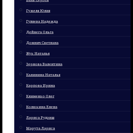
Баль Сергей
Гужеля Юлия
Гуляева Надежда
Дейнега Ольга
Домнич Светлана
Жук Наталья
Зернова Валентина
Калинина Наталья
Карпова Ирина
Клименко Олег
Колюкина Елена
Лариса Рудзиш
Марута Лариса