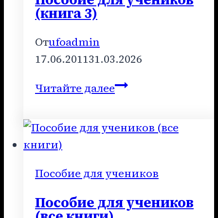
(книга 3)
От
ufoadmin
17.06.2011
31.03.2026
Пособие
Читайте далее
для
учеников
(книга
3)
Пособие для учеников
Пособие для учеников
(все книги)