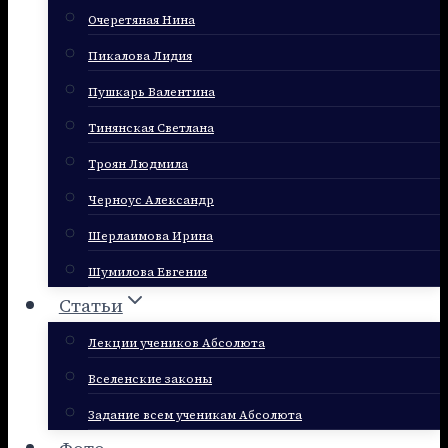
Очеретяная Нина
Пикалова Лидия
Пушкарь Валентина
Тинянская Светлана
Троян Людмила
Черноус Александр
Шерлаимова Ирина
Шумилова Евгения
Статьи
Лекции учеников Абсолюта
Вселенские законы
Задание всем ученикам Абсолюта