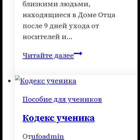
близкими людьми,
находящиеся в Доме Отца
после 9 дней ухода от
носителей и…
Пособие
Читайте далее
для
учеников
(книга
5)
Пособие для учеников
Кодекс ученика
От
ufoadmin