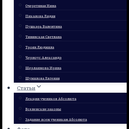
Очеретяная Нина
Пикалова Лидия
Пушкарь Валентина
Тинянская Светлана
Троян Людмила
Черноус Александр
Шерлаимова Ирина
Шумилова Евгения
Статьи
Лекции учеников Абсолюта
Вселенские законы
Задание всем ученикам Абсолюта