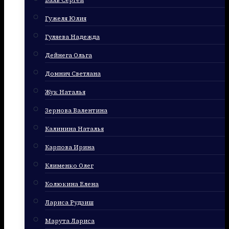
Баль Сергей
Гужеля Юлия
Гуляева Надежда
Дейнега Ольга
Домнич Светлана
Жук Наталья
Зернова Валентина
Калинина Наталья
Карпова Ирина
Клименко Олег
Колюкина Елена
Лариса Рудзиш
Марута Лариса