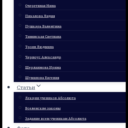
Очеретяная Нина
Пикалова Лидия
Пушкарь Валентина
Тинянская Светлана
Троян Людмила
Черноус Александр
Шерлаимова Ирина
Шумилова Евгения
Статьи
Лекции учеников Абсолюта
Вселенские законы
Задание всем ученикам Абсолюта