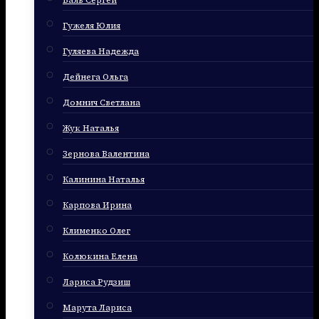
Баль Сергей
Гужеля Юлия
Гуляева Надежда
Дейнега Ольга
Домнич Светлана
Жук Наталья
Зернова Валентина
Калинина Наталья
Карпова Ирина
Клименко Олег
Колюкина Елена
Лариса Рудзиш
Марута Лариса