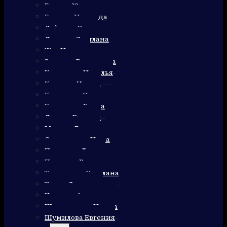
Гужеля Юлия
Гуляева Надежда
Дейнега Ольга
Домнич Светлана
Жук Наталья
Зернова Валентина
Калинина Наталья
Карпова Ирина
Клименко Олег
Колюкина Елена
Лариса Рудзиш
Марута Лариса
Очеретяная Нина
Пикалова Лидия
Пушкарь Валентина
Тинянская Светлана
Троян Людмила
Черноус Александр
Шерлаимова Ирина
Шумилова Евгения