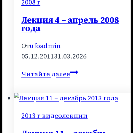
2008
2008 г
года
Лекция 4 – апрель 2008
года
От
ufoadmin
05.12.2011
31.03.2026
Лекция
Читайте далее
4
–
апрель
2008
2013 г видеолекции
года