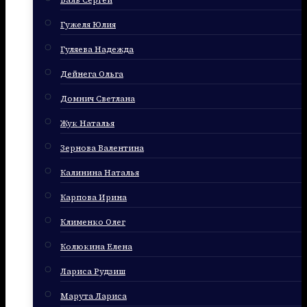
Баль Сергей
Гужеля Юлия
Гуляева Надежда
Дейнега Ольга
Домнич Светлана
Жук Наталья
Зернова Валентина
Калинина Наталья
Карпова Ирина
Клименко Олег
Колюкина Елена
Лариса Рудзиш
Марута Лариса