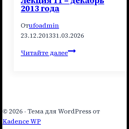
Лекция 11 – декабрь
2013 года
От
ufoadmin
23.12.2013
31.03.2026
Лекция
Читайте далее
11
–
декабрь
2013
года
© 2026 - Тема для WordPress от
Kadence WP