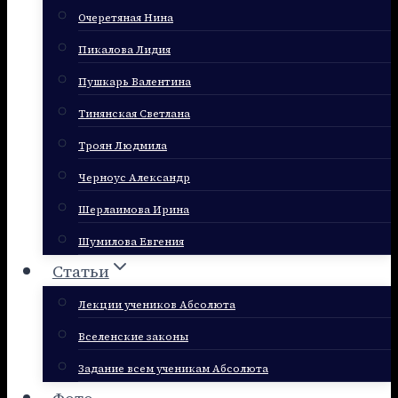
Очеретяная Нина
Пикалова Лидия
Пушкарь Валентина
Тинянская Светлана
Троян Людмила
Черноус Александр
Шерлаимова Ирина
Шумилова Евгения
Статьи
Лекции учеников Абсолюта
Вселенские законы
Задание всем ученикам Абсолюта