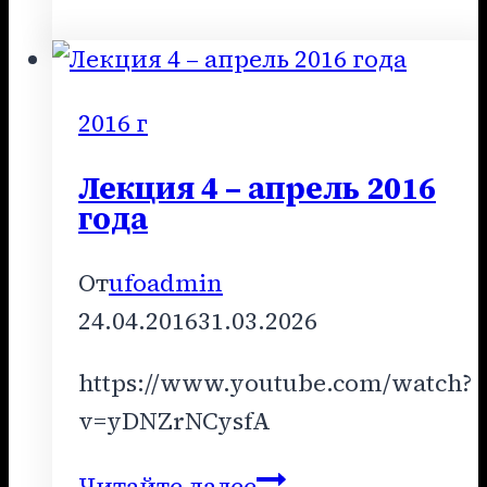
6
–
2010
год
2016 г
Лекция 4 – апрель 2016
года
От
ufoadmin
24.04.2016
31.03.2026
https://www.youtube.com/watch?
v=yDNZrNCysfA
Лекция
Читайте далее