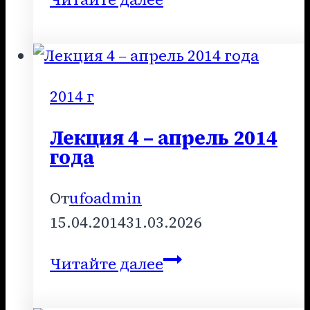
4
–
апрель
2016
2014 г
года
Лекция 4 – апрель 2014
года
От
ufoadmin
15.04.2014
31.03.2026
Лекция
Читайте далее
4
–