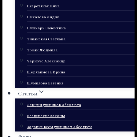
Очеретяная Нина
Пикалова Лидия
Пушкарь Валентина
Тинянская Светлана
Троян Людмила
Черноус Александр
Шерлаимова Ирина
Шумилова Евгения
Статьи
Лекции учеников Абсолюта
Вселенские законы
Задание всем ученикам Абсолюта