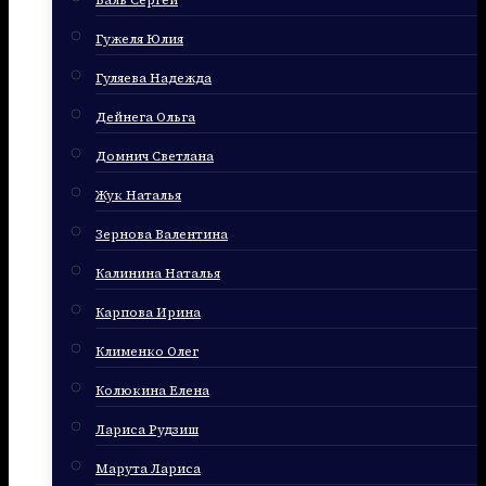
Баль Сергей
Гужеля Юлия
Гуляева Надежда
Дейнега Ольга
Домнич Светлана
Жук Наталья
Зернова Валентина
Калинина Наталья
Карпова Ирина
Клименко Олег
Колюкина Елена
Лариса Рудзиш
Марута Лариса