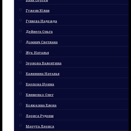
Баль Сергей
Гужеля Юлия
Гуляева Надежда
Дейнега Ольга
Домнич Светлана
Жук Наталья
Зернова Валентина
Калинина Наталья
Карпова Ирина
Клименко Олег
Колюкина Елена
Лариса Рудзиш
Марута Лариса