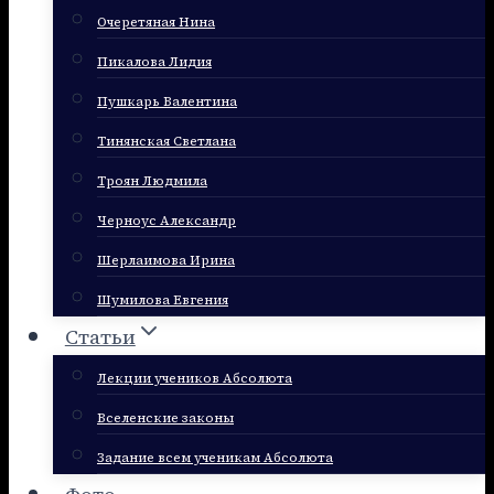
Очеретяная Нина
Пикалова Лидия
Пушкарь Валентина
Тинянская Светлана
Троян Людмила
Черноус Александр
Шерлаимова Ирина
Шумилова Евгения
Статьи
Лекции учеников Абсолюта
Вселенские законы
Задание всем ученикам Абсолюта