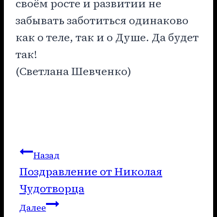
своём росте и развитии не
забывать заботиться одинаково
как о теле, так и о Душе. Да будет
так!
(Светлана Шевченко)
Навигация
Назад
Поздравление от Николая
по
Чудотворца
записям
Далее