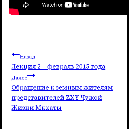
Навигация
Назад
Лекция 2 – февраль 2015 года
по
Далее
записям
Обращение к земным жителям
представителей ZXY Чужой
Жизни Мкхаты