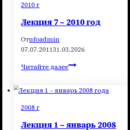
2016
2010 г
года
Лекция 7 – 2010 год
От
ufoadmin
07.07.2011
31.03.2026
Лекция
Читайте далее
7
–
2010
год
2008 г
Лекция 1 – январь 2008