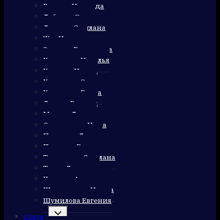
Гуляева Надежда
Дейнега Ольга
Домнич Светлана
Жук Наталья
Зернова Валентина
Калинина Наталья
Карпова Ирина
Клименко Олег
Колюкина Елена
Лариса Рудзиш
Марута Лариса
Очеретяная Нина
Пикалова Лидия
Пушкарь Валентина
Тинянская Светлана
Троян Людмила
Черноус Александр
Шерлаимова Ирина
Шумилова Евгения
Переключить
Статьи
дочернее