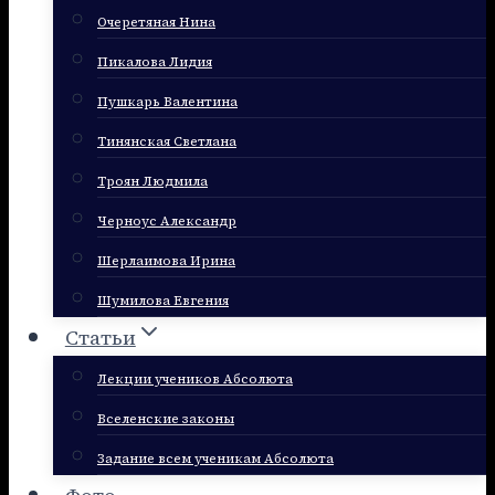
Очеретяная Нина
Пикалова Лидия
Пушкарь Валентина
Тинянская Светлана
Троян Людмила
Черноус Александр
Шерлаимова Ирина
Шумилова Евгения
Статьи
Лекции учеников Абсолюта
Вселенские законы
Задание всем ученикам Абсолюта