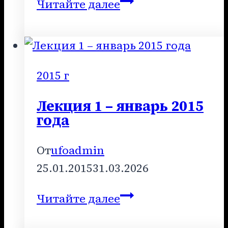
Лекция
Читайте далее
9
–
октябрь
2016
2015 г
года
Лекция 1 – январь 2015
года
От
ufoadmin
25.01.2015
31.03.2026
Лекция
Читайте далее
1