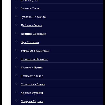
Баль Сергей
Гужеля Юлия
Гуляева Надежда
Дейнега Ольга
Домнич Светлана
Жук Наталья
Зернова Валентина
Калинина Наталья
Карпова Ирина
Клименко Олег
Колюкина Елена
Лариса Рудзиш
Марута Лариса