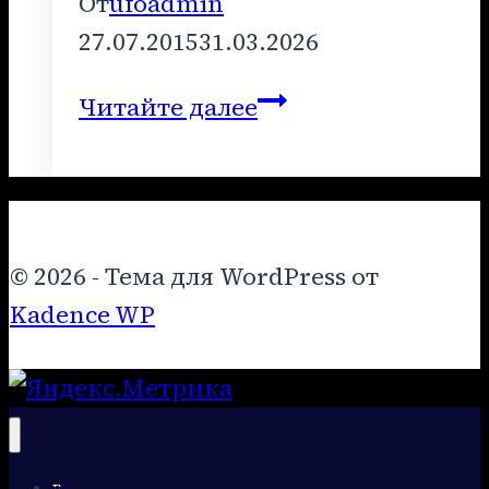
От
ufoadmin
27.07.2015
31.03.2026
Лекция
Читайте далее
7
–
июль
2015
© 2026 - Тема для WordPress от
года
Kadence WP
Главная