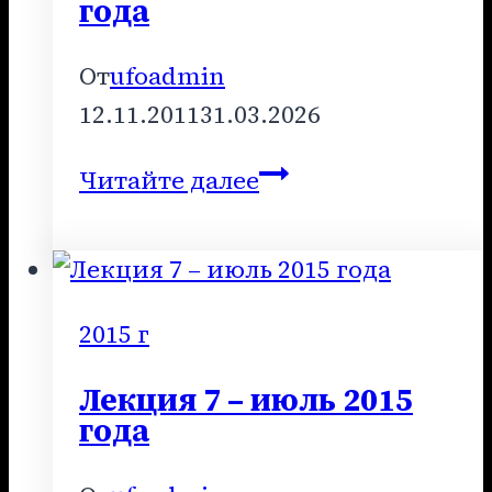
года
От
ufoadmin
12.11.2011
31.03.2026
Лекция
Читайте далее
1
–
январь
2008
2015 г
года
Лекция 7 – июль 2015
года