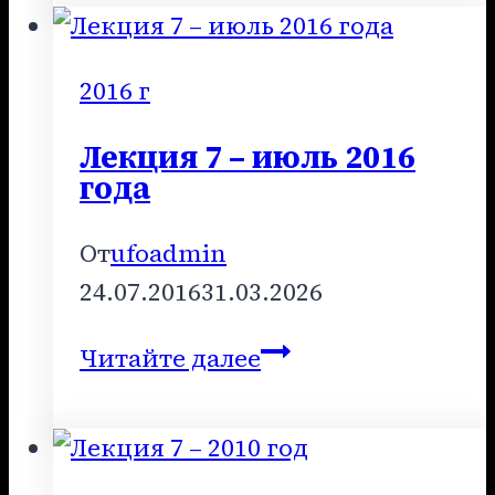
–
январь
2015
2016 г
года
Лекция 7 – июль 2016
года
От
ufoadmin
24.07.2016
31.03.2026
Лекция
Читайте далее
7
–
июль