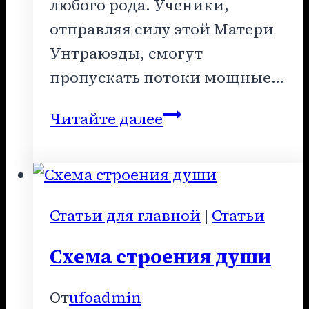
любого рода. Ученики,
отправляя силу этой Матери
Унтраюэды, смогут
пропускать потоки мощные…
Работа
Читайте далее
Матери
Унтраюэды
с
учениками
Статьи для главной
|
Статьи
Абсолюта
Схема строения души
От
ufoadmin