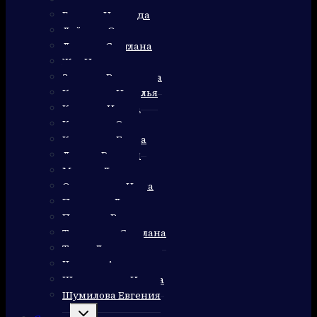
Гуляева Надежда
Дейнега Ольга
Домнич Светлана
Жук Наталья
Зернова Валентина
Калинина Наталья
Карпова Ирина
Клименко Олег
Колюкина Елена
Лариса Рудзиш
Марута Лариса
Очеретяная Нина
Пикалова Лидия
Пушкарь Валентина
Тинянская Светлана
Троян Людмила
Черноус Александр
Шерлаимова Ирина
Шумилова Евгения
Переключить