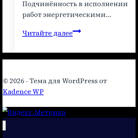
Подчинённость в исполнении
работ энергетическими…
Жизнь
Читайте далее
Шанданаката
как
тема
помощи
© 2026 - Тема для WordPress от
землянам
Kadence WP