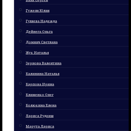
Баль Сергей
Гужеля Юлия
Гуляева Надежда
Дейнега Ольга
Домнич Светлана
Жук Наталья
Зернова Валентина
Калинина Наталья
Карпова Ирина
Клименко Олег
Колюкина Елена
Лариса Рудзиш
Марута Лариса