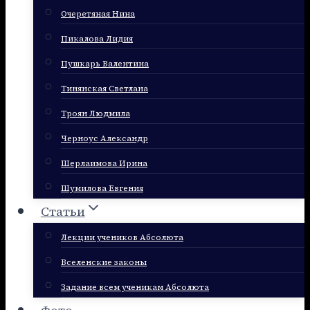
Очеретяная Нина
Пикалова Лидия
Пушкарь Валентина
Тинянская Светлана
Троян Людмила
Черноус Александр
Шерлаимова Ирина
Шумилова Евгения
Статьи
Лекции учеников Абсолюта
Вселенские законы
Задание всем ученикам Абсолюта