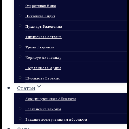
Очеретяная Нина
Пикалова Лидия
Пушкарь Валентина
Тинянская Светлана
Троян Людмила
Черноус Александр
Шерлаимова Ирина
Шумилова Евгения
Статьи
Лекции учеников Абсолюта
Вселенские законы
Задание всем ученикам Абсолюта