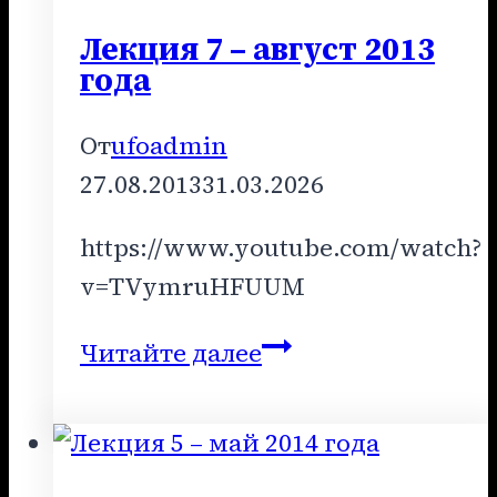
года
Лекция 7 – август 2013
года
От
ufoadmin
27.08.2013
31.03.2026
https://www.youtube.com/watch?
v=TVymruHFUUM
Лекция
Читайте далее
7
–
август