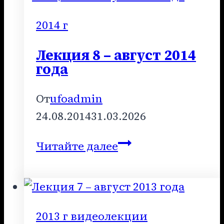
май
2009
2014 г
года
Лекция 8 – август 2014
года
От
ufoadmin
24.08.2014
31.03.2026
Лекция
Читайте далее
8
–
август
2014
2013 г видеолекции