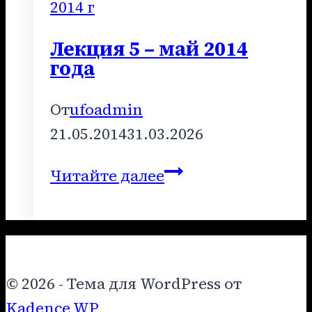
2013
2014 г
года
Лекция 5 – май 2014
года
От
ufoadmin
21.05.2014
31.03.2026
Лекция
Читайте далее
5
–
май
2014
© 2026 - Тема для WordPress от
года
Kadence WP