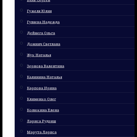
Баль Сергей
Гужеля Юлия
Гуляева Надежда
Дейнега Ольга
Домнич Светлана
Жук Наталья
Зернова Валентина
Калинина Наталья
Карпова Ирина
Клименко Олег
Колюкина Елена
Лариса Рудзиш
Марута Лариса