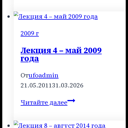
8
–
октябрь
2009
2009 г
года
Лекция 4 – май 2009
года
От
ufoadmin
21.05.2011
31.03.2026
Лекция
Читайте далее
4
–