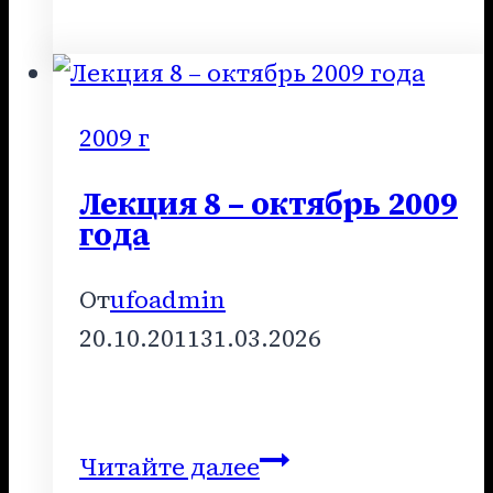
3
–
2011
год
2009 г
Лекция 8 – октябрь 2009
года
От
ufoadmin
20.10.2011
31.03.2026
Лекция
Читайте далее