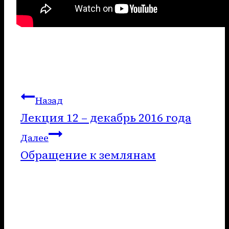
Навигация
Назад
Лекция 12 – декабрь 2016 года
по
Далее
записям
Обращение к землянам