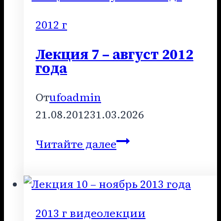
2010
год
2012 г
Лекция 7 – август 2012
года
От
ufoadmin
21.08.2012
31.03.2026
Лекция
Читайте далее
7
–
август
2012
2013 г видеолекции