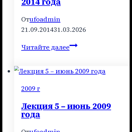
2014 года
От
ufoadmin
21.09.2014
31.03.2026
Лекция
Читайте далее
9
–
сентябрь
2014
2009 г
года
Лекция 5 – июнь 2009
года
От
ufoadmin