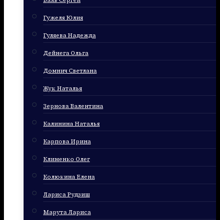
Баль Сергей
Гужеля Юлия
Гуляева Надежда
Дейнега Ольга
Домнич Светлана
Жук Наталья
Зернова Валентина
Калинина Наталья
Карпова Ирина
Клименко Олег
Колюкина Елена
Лариса Рудзиш
Марута Лариса