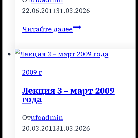
22.06.2011
31.03.2026
Лекция
Читайте далее
5
–
июнь
2009
2009 г
года
Лекция 3 – март 2009
года
От
ufoadmin
20.03.2011
31.03.2026