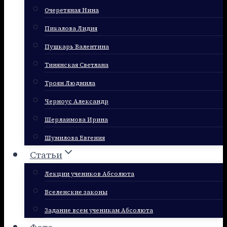
Очеретяная Нина
Пикалова Лидия
Пушкарь Валентина
Тинянская Светлана
Троян Людмила
Черноус Александр
Шерлаимова Ирина
Шумилова Евгения
Статьи
Лекции учеников Абсолюта
Вселенские законы
Задание всем ученикам Абсолюта