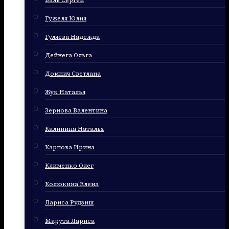
Баль Сергей
Гужеля Юлия
Гуляева Надежда
Дейнега Ольга
Домнич Светлана
Жук Наталья
Зернова Валентина
Калинина Наталья
Карпова Ирина
Клименко Олег
Колюкина Елена
Лариса Рудзиш
Марута Лариса