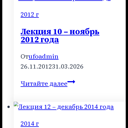
2010
год
2012 г
Лекция 10 – ноябрь
2012 года
От
ufoadmin
26.11.2012
31.03.2026
Лекция
Читайте далее
10
–
ноябрь
2012
2014 г