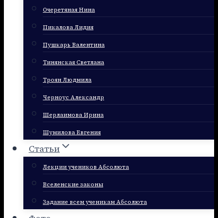
Очеретяная Нина
Пикалова Лидия
Пушкарь Валентина
Тинянская Светлана
Троян Людмила
Черноус Александр
Шерлаимова Ирина
Шумилова Евгения
Статьи
Лекции учеников Абсолюта
Вселенские законы
Задание всем ученикам Абсолюта