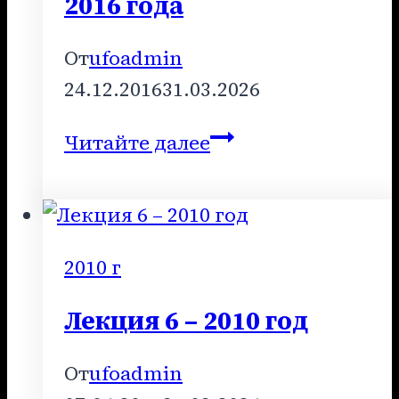
2016 года
От
ufoadmin
24.12.2016
31.03.2026
Лекция
Читайте далее
12
–
декабрь
2016
2010 г
года
Лекция 6 – 2010 год
От
ufoadmin