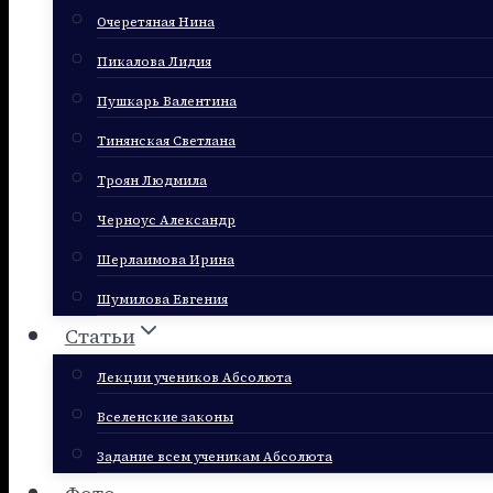
Очеретяная Нина
Пикалова Лидия
Пушкарь Валентина
Тинянская Светлана
Троян Людмила
Черноус Александр
Шерлаимова Ирина
Шумилова Евгения
Статьи
Лекции учеников Абсолюта
Вселенские законы
Задание всем ученикам Абсолюта