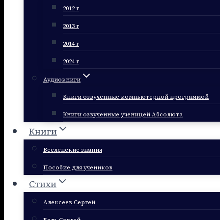
2012 г
2013 г
2014 г
2024 г
Аудиокниги
Книги озвученные компьютерной программой
Книги озвученные ученицей Абсолюта
Книги
Вселенские знания
Пособие для учеников
Стихи
Алексеев Сергей