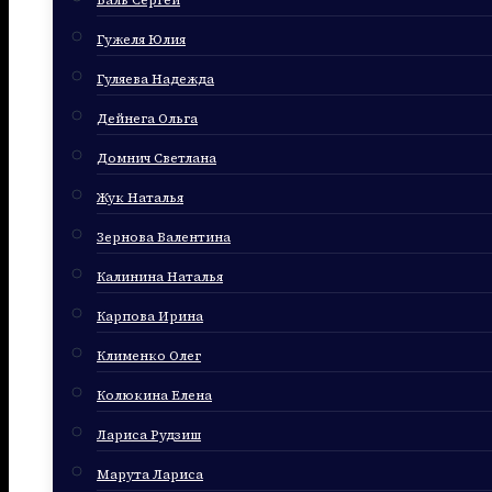
Баль Сергей
Гужеля Юлия
Гуляева Надежда
Дейнега Ольга
Домнич Светлана
Жук Наталья
Зернова Валентина
Калинина Наталья
Карпова Ирина
Клименко Олег
Колюкина Елена
Лариса Рудзиш
Марута Лариса