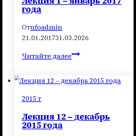
Лекция 1 – январь 2017
года
От
ufoadmin
21.01.2017
31.03.2026
Лекция
Читайте далее
1
–
январь
2017
2015 г
года
Лекция 12 – декабрь
2015 года