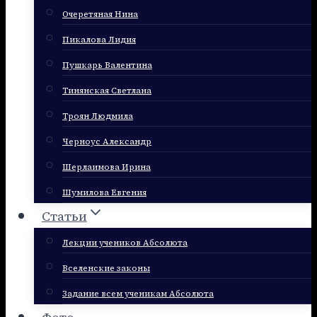
Очеретяная Нина
Пикалова Лидия
Пушкарь Валентина
Тинянская Светлана
Троян Людмила
Черноус Александр
Шерлаимова Ирина
Шумилова Евгения
Статьи
Лекции учеников Абсолюта
Вселенские законы
Задание всем ученикам Абсолюта