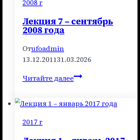
2009
2008 г
года
Лекция 7 – сентябрь
2008 года
От
ufoadmin
13.12.2011
31.03.2026
Лекция
Читайте далее
7
–
сентябрь
2008
2017 г
года