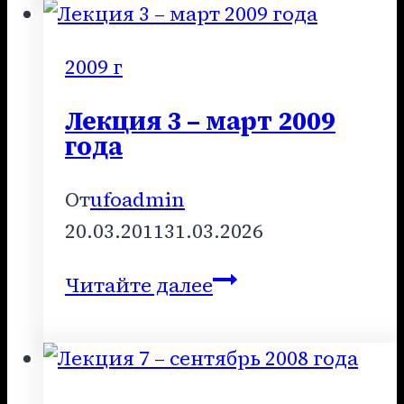
–
ноябрь
2016
2009 г
года
Лекция 3 – март 2009
года
От
ufoadmin
20.03.2011
31.03.2026
Лекция
Читайте далее
3
–
март