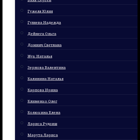
Баль Сергей
Гужеля Юлия
Гуляева Надежда
Дейнега Ольга
Домнич Светлана
Жук Наталья
Зернова Валентина
Калинина Наталья
Карпова Ирина
Клименко Олег
Колюкина Елена
Лариса Рудзиш
Марута Лариса