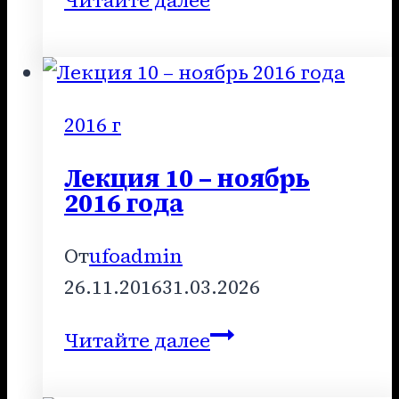
Читайте далее
7
–
июль
2016
2016 г
года
Лекция 10 – ноябрь
2016 года
От
ufoadmin
26.11.2016
31.03.2026
Лекция
Читайте далее
10