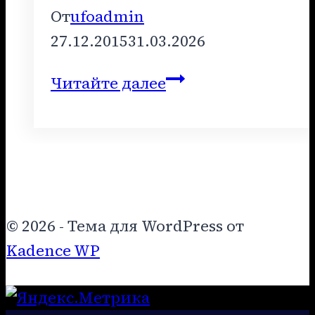
От
ufoadmin
27.12.2015
31.03.2026
Лекция
Читайте далее
12
–
декабрь
2015
года
© 2026 - Тема для WordPress от
Kadence WP