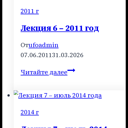
2014
2011 г
года
Лекция 6 – 2011 год
От
ufoadmin
07.06.2011
31.03.2026
Лекция
Читайте далее
6
–
2011
год
2014 г