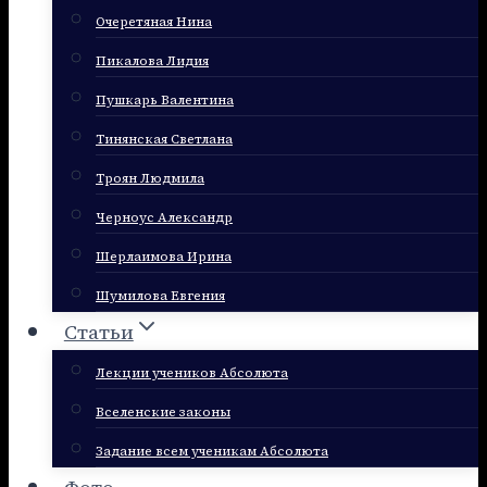
Очеретяная Нина
Пикалова Лидия
Пушкарь Валентина
Тинянская Светлана
Троян Людмила
Черноус Александр
Шерлаимова Ирина
Шумилова Евгения
Статьи
Лекции учеников Абсолюта
Вселенские законы
Задание всем ученикам Абсолюта