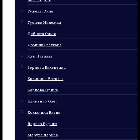
Баль Сергей
Гужеля Юлия
Гуляева Надежда
Дейнега Ольга
Домнич Светлана
Жук Наталья
Зернова Валентина
Калинина Наталья
Карпова Ирина
Клименко Олег
Колюкина Елена
Лариса Рудзиш
Марута Лариса