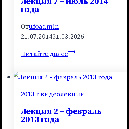
Лекция 7 – июль 2014
года
От
ufoadmin
21.07.2014
31.03.2026
Лекция
Читайте далее
7
–
июль
2014
2013 г видеолекции
года
Лекция 2 – февраль
2013 года