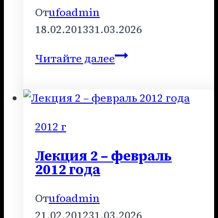
От
ufoadmin
18.02.2013
31.03.2026
Лекция
Читайте далее
2
–
февраль
2013
2012 г
года
Лекция 2 – февраль
2012 года
От
ufoadmin
21.02.2012
31.03.2026