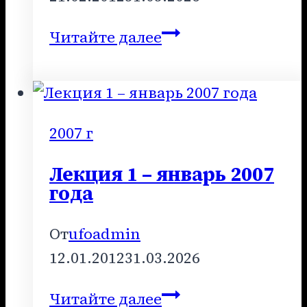
Лекция
Читайте далее
2
–
февраль
2012
2007 г
года
Лекция 1 – январь 2007
года
От
ufoadmin
12.01.2012
31.03.2026
Лекция
Читайте далее